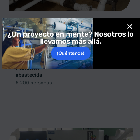
¿Un proyecto en mente? Nosotros lo
Aipiamana
llevamos más allá.
Producción
¡Cuéntanos!
260m3/d
Población
abastecida
5.200 personas